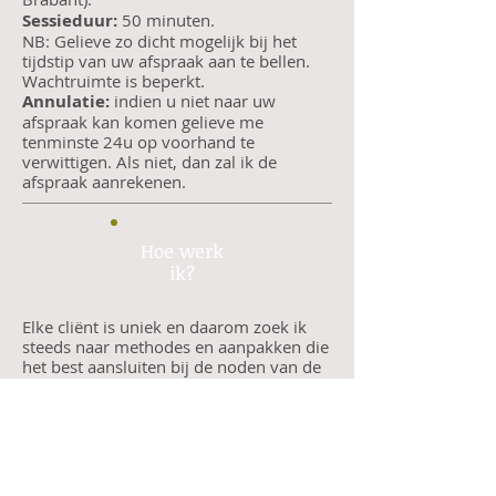
Sessieduur:
50 minuten.
NB: Gelieve zo dicht mogelijk bij het
tijdstip van uw afspraak aan te bellen.
Wachtruimte is beperkt.
Annulatie:
indien u niet naar uw
afspraak kan komen gelieve me
tenminste 24u op voorhand te
verwittigen. Als niet, dan zal ik de
afspraak aanrekenen.
Hoe werk
ik?​
Elke cliënt is uniek en daarom zoek ik
steeds naar methodes en aanpakken die
het best aansluiten bij de noden van de
cliënt. Hiervoor kan ik putten uit mijn
specialisaties in EMDR, systemische
traumatherapie, systeemtherapie,
speltherapie, cognitieve gedragstherapie
en multiculturele therapie.