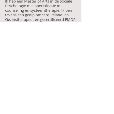
Ik heb een Master of Arts in de Sociale
Psychologie met specialisatie in
counseling en systeemtherapie. Ik ben
tevens een gediplomeerd Relatie- en
Gezinstherapeut en gecertificeerd EMDR
practitioner
(Traumatherapie).
Werkervaring
Expertise
Praktisch
Projecten
Call
T:
+32-466149285
Contact
info@jullietvanongevalle.com
Privacy Policy